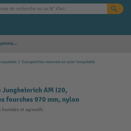
Configurateur Rayonnages
inoxydable
Transpalettes manuels en acier inoxydable
e Jungheinrich AM I20,
des fourches 970 mm, nylon
s humides et agressifs