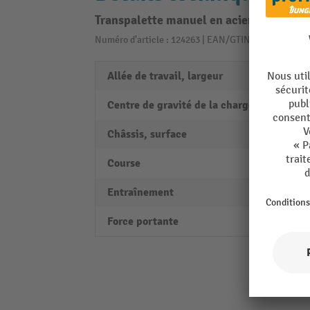
Transpalette manuel en acier inoxydabl
Numéro d'article : 124263 | EAN/GTIN: 42603290423
Allée de travail, largeur
1810
Centre de gravité de la charge
485 
Châssis, surface
életro
Course
120 
Entraînement
manu
Force portante
2000 