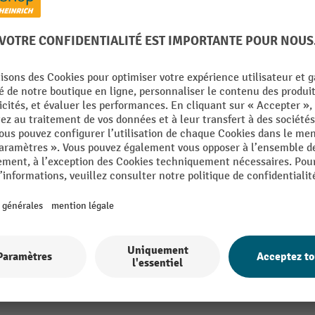
e Jungheinrich AM I20, capacité de charge 2 000 kg, lon
96
De la catégorie :
Transpalettes manuels en acier inoxydable
 mm
Plage de température
mm
Poids propre
polie
Pompages, hauteur d'élévati
max.
mm
Pompages palette décollée du
el
Rayon de braquage
kg
Rayon de braquage
Afficher tous les détails techniques