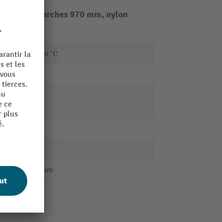
gueur des fourches 970 mm, nylon
-40 - 50 °C
66 kg
on
10
 sol
2
220 °
1160 mm