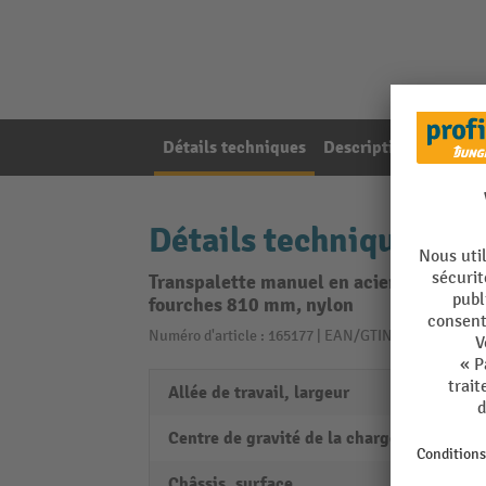
Détails techniques
Description de l'artic
Détails techniques
Transpalette manuel en acier inoxydabl
fourches 810 mm, nylon
Numéro d'article : 165177 | EAN/GTIN: 40550911869
Allée de travail, largeur
1810
Centre de gravité de la charge
405 
Châssis, surface
életro