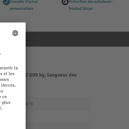
Conseils d'achat
Protection des acheteurs -
personnalisés
Trusted Shops
é de charge 2 000 kg, longueur des
-40 - 50 °C
64 kg
on
10