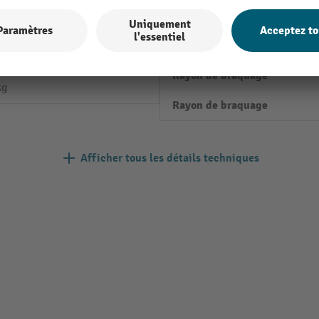
max.
mm
Pompages palette décollée du
el
Rayon de braquage
kg
Rayon de braquage
Afficher tous les détails techniques