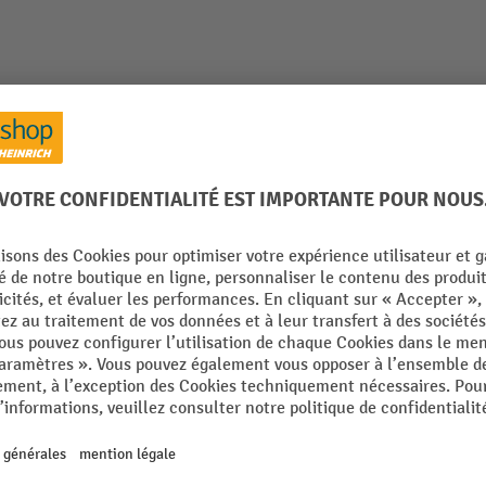
le
Notes sur le produit
e Jungheinrich AM I20p, version professionnelle, capacit
24
De la catégorie :
Transpalettes manuels en acier inoxydable
 mm
Plage de température
mm
Poids propre
polie
Pompages, hauteur d'élévati