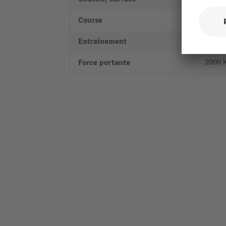
Course
120 
Entraînement
manu
Force portante
2000 