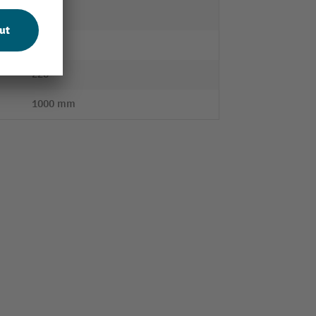
 sol
2
220 °
1000 mm