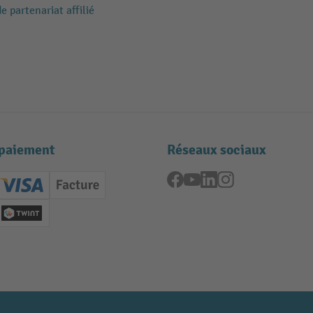
 partenariat affilié
paiement
Réseaux sociaux
Facebook
YouTube
LinkedIn
Instagram
ard (Master)
Creditcard (Visa)
Facture
nt anticipé
Twint