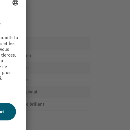
35 kg
1430 mm
200 mm
200 mm
Professional
zinguée brillant