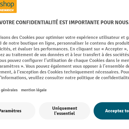
björn avec surface de chargement, sans cadre
36
De la catégorie :
Trottinettes industrielles
ce de charge
Poids propre
ment à rouleaux
Profondeur
g
Roue arrière, taille
e
Roue avant, taille
à pédale
Rubrique
 mm
Surface
mm