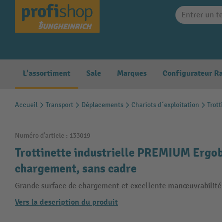
search
Skip to main navigation
L'assortiment
Sale
Marques
Accueil
Transport
Déplacements
Chariots d´exploitation
Trott
Numéro d'article :
133019
Trottinette industrielle PREMIUM Ergob
chargement, sans cadre
Grande surface de chargement et excellente manœuvrabilité
Vers la description du produit