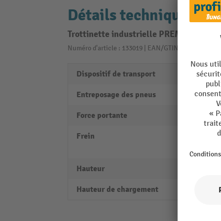
Détails techniques
Trottinette industrielle PREMIUM Ergo
Numéro d'article : 133019 | EAN/GTIN: 40550910287
Dispositif de transport
Surfa
Entreposage des pneus
Roule
Force portante
150 k
Frein
arrièr
frein 
Hauteur
1000
Hauteur de chargement
270 