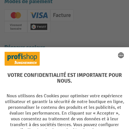
Modes de paiement
Creditcard (Master)
Creditcard (Visa)
Facture
Paiement anticipé
Twint
Réseaux sociaux
Facebook
YouTube
LinkedIn
Instagram
Langues
DE
FR
Conditions générales de vente
Mentions Légales