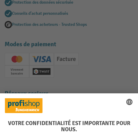
Protection des données sécurisée
Conseils d'achat personnalisés
Protection des acheteurs - Trusted Shops
Modes de paiement
Creditcard (Master)
Creditcard (Visa)
Facture
Paiement anticipé
Twint
Réseaux sociaux
Facebook
YouTube
LinkedIn
Instagram
Langues