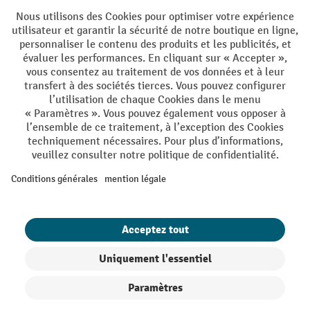
DE
FR
Conditions générales de vente
Mentions Légales
Protection des Données
Politique de cookies
All prices excl. VAT plus
shipping costs
and possible delivery charges,
if not stated otherwise.
¹ La remise est valable jusqu'à épuisement des stocks. La remise ne
s'applique pas aux prix spéciaux. Il n'est pas possible de le combiner
avec d'autres réductions en pourcentage ou bons de réduction. | ² Une
réduction unique est offerte lors de la première inscription à la
newsletter. Le bon, valable 10 jours, peut être utilisé en ligne pour
toute commande d'un montant net minimum de CHF 250. Le
pourcentage de remise varie selon la catégorie de produits, pouvant
atteindre jusqu'à 10 %. Les transpalettes électriques, les gerbeurs
électriques, les chariots élévateurs électriques et l'outillage sont
exclus de cette offre. Cette réduction ne peut pas être cumulée avec
d'autres remises ou bons d'achat.