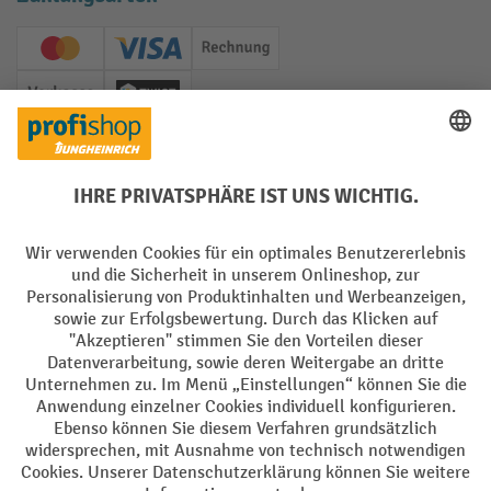
Creditcard (Master)
Creditcard (Visa)
Rechnung
Vorkasse
Twint
Soziale Netzwerke
Facebook
YouTube
LinkedIn
Instagram
Sprachen
DE
FR
AGB
Impressum
Datenschutz
Privacy Settings
Alle Preise exkl. gesetzl. Mehrwertsteuer zzgl.
Versandkosten
und ggf.