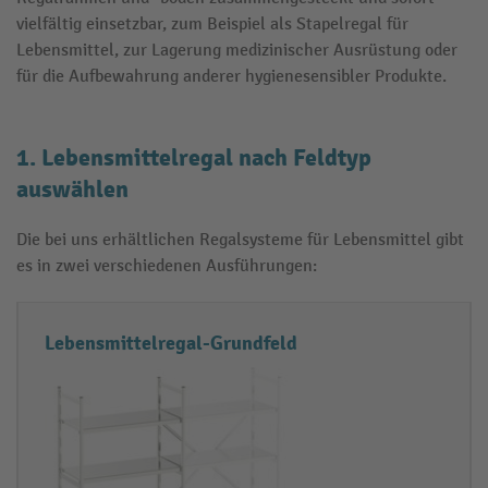
vielfältig einsetzbar, zum Beispiel als Stapelregal für
Lebensmittel, zur Lagerung medizinischer Ausrüstung oder
für die Aufbewahrung anderer hygienesensibler Produkte.
1. Lebensmittelregal nach Feldtyp
auswählen
Die bei uns erhältlichen Regalsysteme für Lebensmittel gibt
es in zwei verschiedenen Ausführungen:
F
E
Lebensmittelregal-Grundfeld
e
i
l
g
d
e
t
n