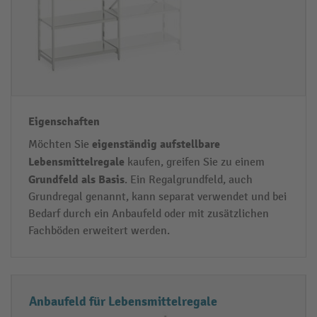
y
s
p
c
h
a
f
t
e
n
eigenständig aufstellbare
Möchten Sie
Lebensmittelregale
kaufen, greifen Sie zu einem
Grundfeld als Basis
. Ein Regalgrundfeld, auch
Grundregal genannt, kann separat verwendet und bei
Bedarf durch ein Anbaufeld oder mit zusätzlichen
Fachböden erweitert werden.
Anbaufeld für Lebensmittelregale