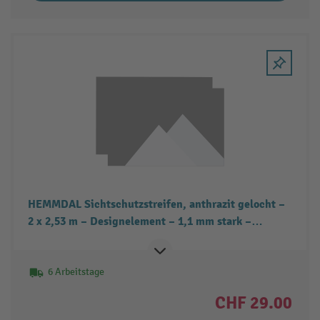
HEMMDAL Sichtschutzstreifen, anthrazit gelocht –
2 x 2,53 m – Designelement – 1,1 mm stark –
Premium Qualität made in Europe – Sichtschutz für
den Stabgitter- & Doppelstabmattenzaun
6 Arbeitstage
CHF 29.00