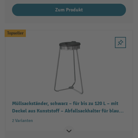
Zum Produkt
Topseller
Müllsackständer, schwarz – für bis zu 120 L – mit
Deckel aus Kunststoff – Abfallsackhalter für blaue
Säcke, uvm. – Dreibein-Gestell aus Metall –
2 Varianten
Müllsackhalter mit praktischem Griff