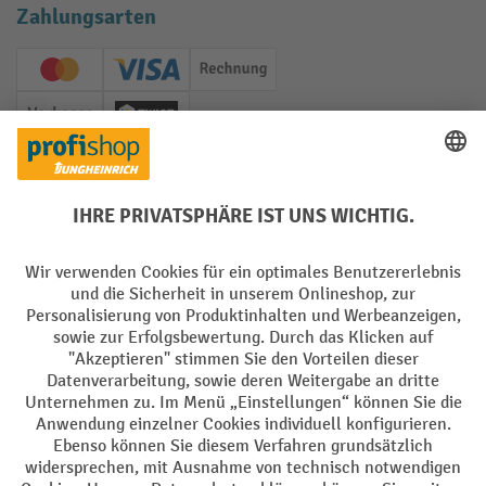
Zahlungsarten
Creditcard (Master)
Creditcard (Visa)
Rechnung
Vorkasse
Twint
Soziale Netzwerke
Facebook
YouTube
LinkedIn
Instagram
Sprachen
DE
FR
AGB
Impressum
Datenschutz
Privacy Settings