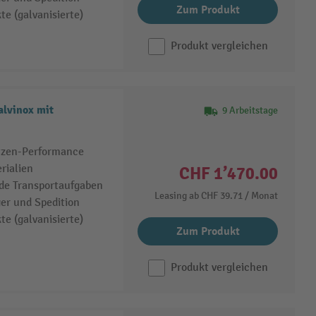
Zum Produkt
e (galvanisierte)
Produkt vergleichen
lvinox mit
9 Arbeitstage
itzen-Performance
rialien
CHF 1’470.00
de Transportaufgaben
Leasing ab
CHF 39.71
/ Monat
ger und Spedition
e (galvanisierte)
Zum Produkt
Produkt vergleichen