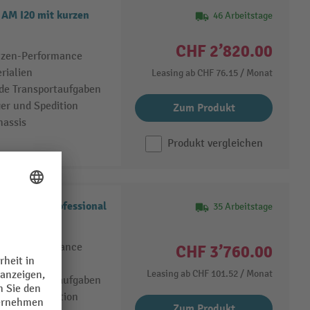
AM I20 mit kurzen
46 Arbeitstage
CHF 2’820.00
itzen-Performance
rialien
Leasing ab
CHF 76.15
/ Monat
de Transportaufgaben
ger und Spedition
Zum Produkt
hassis
Produkt vergleichen
AM I20p, Professional
35 Arbeitstage
kg
itzen-Performance
CHF 3’760.00
rialien
Leasing ab
CHF 101.52
/ Monat
de Transportaufgaben
ger und Spedition
Zum Produkt