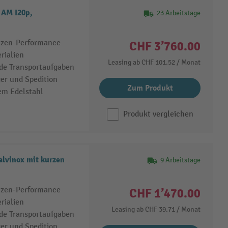
 AM I20p,
23 Arbeitstage
itzen-Performance
CHF 3’760.00
rialien
Leasing ab
CHF 101.52
/ Monat
de Transportaufgaben
ger und Spedition
Zum Produkt
em Edelstahl
Produkt vergleichen
lvinox mit kurzen
9 Arbeitstage
itzen-Performance
CHF 1’470.00
rialien
Leasing ab
CHF 39.71
/ Monat
de Transportaufgaben
ger und Spedition