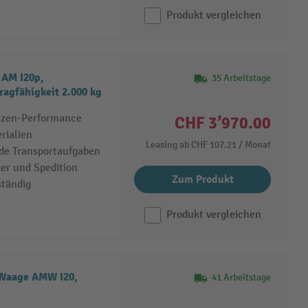
Produkt vergleichen
 AM I20p,
35 Arbeitstage
Tragfähigkeit 2.000 kg
itzen-Performance
CHF 3’970.00
rialien
Leasing ab
CHF 107.21
/ Monat
de Transportaufgaben
ger und Spedition
Zum Produkt
ständig
Produkt vergleichen
 Waage AMW I20,
41 Arbeitstage