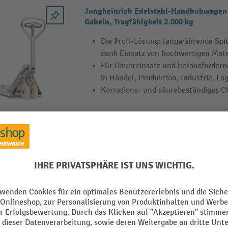
Jungheinrich Edelstahl-Handhubwagen 
Gabeln, Tragfähigkeit 2.000 kg
Die Profi-Lösung: langwährende Sp
dank Einsatz von hochwertigen Mate
Für Dauereinsatz und herausfordern
in Handel, Produktion, Industrie, La
Korrosions- und säurebeständiges C
Jungheinrich Edelstahl-Handhubwagen 
mit kurzen Gabeln, Tragfähigkeit 2.000 
Die Profi-Lösung: langwährende Sp
dank Einsatz von hochwertigen Mate
Für Dauereinsatz und herausfordern
in Handel, Produktion, Industrie, La