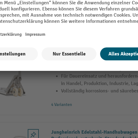
Vollständig korrosions- und säurebe
8 Varianten
Jungheinrich Edelstahl-Handhubwagen 
mit langen Gabeln, Tragfähigkeit 2.000 
Die Profi-Lösung: langwährende Sp
dank Einsatz von hochwertigen Mate
Für Dauereinsatz und herausfordern
in Handel, Produktion, Industrie, La
Vollständig korrosions- und säurebe
4 Varianten
Jungheinrich Edelstahl-Handhubwagen