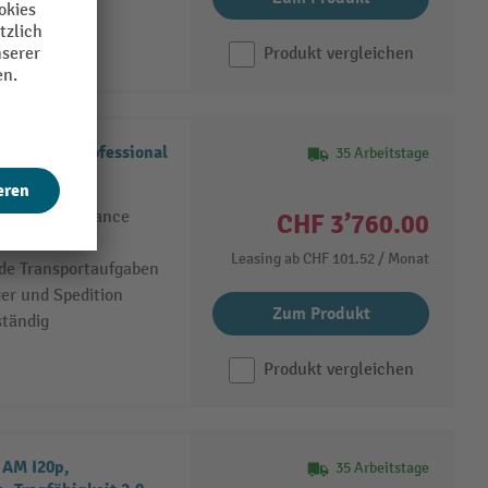
ständig
Produkt vergleichen
AM I20p, Professional
35 Arbeitstage
kg
itzen-Performance
CHF 3’760.00
rialien
Leasing ab
CHF 101.52
/ Monat
de Transportaufgaben
ger und Spedition
Zum Produkt
ständig
Produkt vergleichen
 AM I20p,
35 Arbeitstage