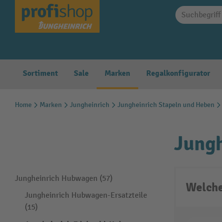
springen
Zur Hauptnavigation springen
Sortiment
Sale
Marken
Regalkonfigurator
Home
Marken
Jungheinrich
Jungheinrich Stapeln und Heben
Jung
Jungheinrich Hubwagen (57)
Welche
Jungheinrich Hubwagen-Ersatzteile
(15)