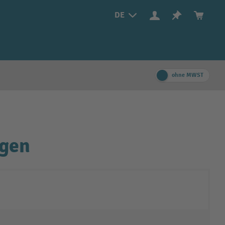
DE
ohne MWST
agen