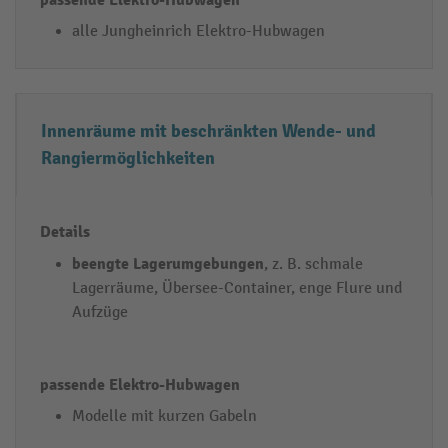
/
e
alle Jungheinrich Elektro-Hubwagen
E
k
i
tr
n
o
s
-
Innenräume mit beschränkten Wende- und
a
H
Rangiermöglichkeiten
t
u
z
b
z
w
w
a
beengte Lagerumgebungen
, z. B. schmale
e
g
Lagerräume, Übersee-Container, enge Flure und
c
e
Aufzüge
k
n
Modelle mit kurzen Gabeln