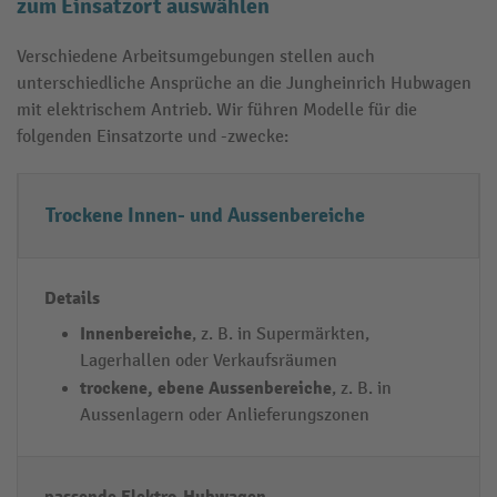
zum Einsatzort auswählen
Verschiedene Arbeitsumgebungen stellen auch
unterschiedliche Ansprüche an die Jungheinrich Hubwagen
mit elektrischem Antrieb. Wir führen Modelle für die
folgenden Einsatzorte und -zwecke:
E
D
p
Trockene Innen- und Aussenbereiche
i
e
a
n
t
s
s
a
s
a
il
e
Innenbereiche
, z. B. in Supermärkten,
Lagerhallen oder Verkaufsräumen
t
s
n
trockene, ebene Aussenbereiche
, z. B. in
z
d
Aussenlagern oder Anlieferungszonen
o
e
r
E
t
l