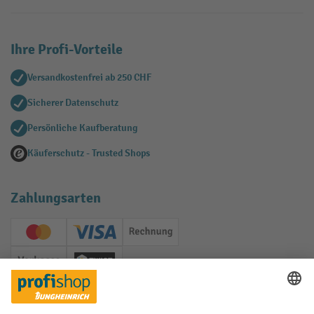
Ihre Profi-Vorteile
Versandkostenfrei ab 250 CHF
Sicherer Datenschutz
Persönliche Kaufberatung
Käuferschutz - Trusted Shops
Zahlungsarten
Creditcard (Master)
Creditcard (Visa)
Rechnung
Vorkasse
Twint
Soziale Netzwerke