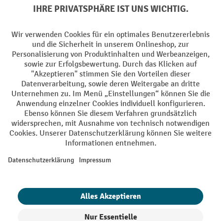
Facebook
YouTube
LinkedIn
Instagram
Sprachen
DE
FR
AGB
Impressum
Datenschutz
Privacy Settings
Alle Preise exkl. gesetzl. Mehrwertsteuer zzgl.
Versandkosten
und ggf.
Nachnahmegebühren, wenn nicht anders angegeben.
¹ Der Rabatt gilt so lange der Vorrat reicht. Der Rabatt gilt nicht auf
Sonderpreise. Eine Kombination mit anderen prozentualen Rabatten
oder Gutscheinen ist nicht möglich. | ² Der Rabatt wird einmalig bei
Erstregistrierung für den Newsletter gewährt. Der Gutschein ist 10
Tage gültig und kann ab einem Netto-Bestellwert von 250.- CHF online
eingelöst werden. Die Höhe des Rabatts variiert je nach