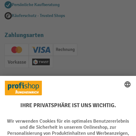
Persönliche Kaufberatung
Käuferschutz - Trusted Shops
Zahlungsarten
Creditcard (Master)
Creditcard (Visa)
Rechnung
Vorkasse
Twint
Soziale Netzwerke
Facebook
YouTube
LinkedIn
Instagram
Sprachen
DE
FR