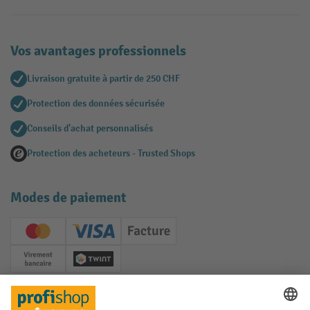
Vos avantages professionnels
Livraison gratuite à partir de 250 CHF
Protection des données sécurisée
Conseils d'achat personnalisés
Protection des acheteurs - Trusted Shops
Modes de paiement
Creditcard (Master)
Creditcard (Visa)
Facture
Paiement anticipé
Twint
Réseaux sociaux