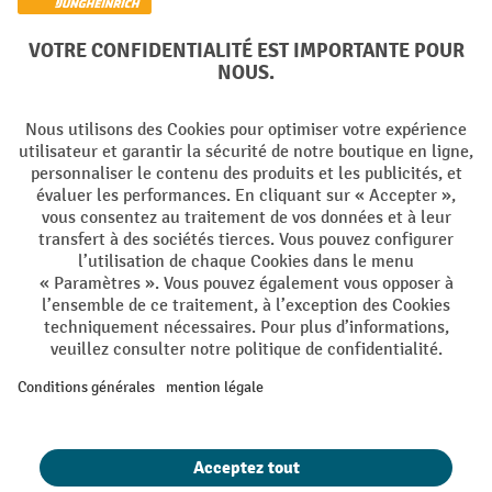
Facebook
YouTube
LinkedIn
Instagram
Langues
DE
FR
Conditions générales de vente
Mentions Légales
Protection des Données
Politique de cookies
All prices excl. VAT plus
shipping costs
and possible delivery charges,
if not stated otherwise.
¹ La remise est valable jusqu'à épuisement des stocks. La remise ne
s'applique pas aux prix spéciaux. Il n'est pas possible de le combiner
avec d'autres réductions en pourcentage ou bons de réduction. | ² Une
réduction unique est offerte lors de la première inscription à la