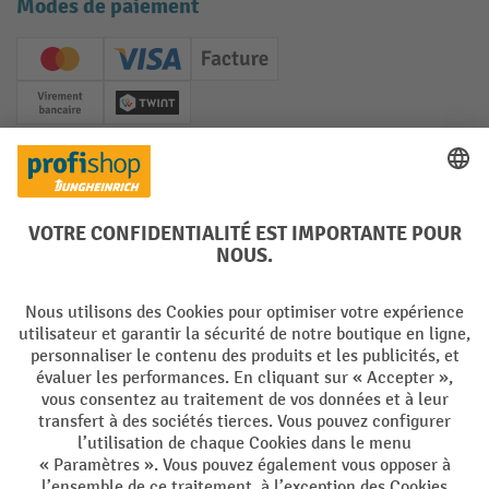
Modes de paiement
Creditcard (Master)
Creditcard (Visa)
Facture
Paiement anticipé
Twint
Réseaux sociaux
Facebook
YouTube
LinkedIn
Instagram
Langues
DE
FR
Conditions générales de vente
Mentions Légales