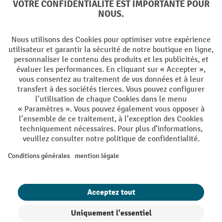
Langues
DE
FR
Conditions générales de vente
Mentions Légales
Protection des Données
Politique de cookies
All prices excl. VAT plus
shipping costs
and possible delivery charges,
if not stated otherwise.
¹ La remise est valable jusqu'à épuisement des stocks. La remise ne
s'applique pas aux prix spéciaux. Il n'est pas possible de le combiner
avec d'autres réductions en pourcentage ou bons de réduction. | ² Une
réduction unique est offerte lors de la première inscription à la
newsletter. Le bon, valable 10 jours, peut être utilisé en ligne pour
toute commande d'un montant net minimum de CHF 250. Le