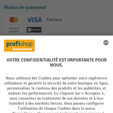
Modes de paiement
Creditcard (Master)
Creditcard (Visa)
Facture
Paiement anticipé
Twint
Réseaux sociaux
Facebook
YouTube
LinkedIn
Instagram
Langues
DE
FR
Conditions générales de vente
Mentions Légales