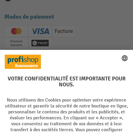
Modes de paiement
Creditcard (Master)
Creditcard (Visa)
Facture
Paiement anticipé
Twint
Réseaux sociaux
Facebook
YouTube
LinkedIn
Instagram
Langues
DE
FR