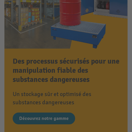
Des processus sécurisés pour une
manipulation fiable des
substances dangereuses
Un stockage sûr et optimisé des
substances dangereuses
Découvrez notre gamme