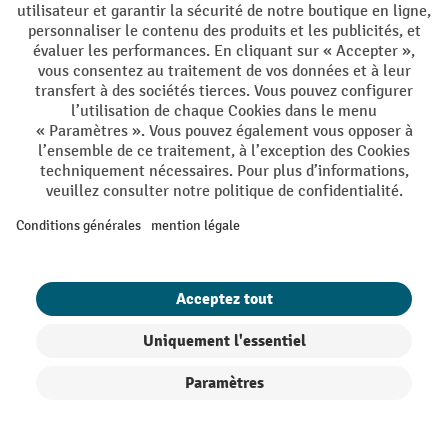
non seulement pratiques et abordables, ils permettent
surtout un remplacement rapide des sacs poubelle pleins.
Ainsi, renforcent-ils l’efficacité et l’hygiène sur le lieu de
nettoyage
travail ainsi que la rapidité de
. Ils sont aussi
indirectement garants d’une sécurité accrue ; par exemple,
sur un poste de travail d’une chaîne de montage, en offrant
la possibilité d’éliminer directement les surplus de
matériaux ou autres déchets, et d’éviter ainsi qu’ils
n’affectent la fluidité et la sécurité du travail. Les supports
ont tous une structure relativement légère réalisée en
différents matériaux, résistant tant à une utilisation intense
qu’aux conditions intérieures et extérieures où se trouve le
support : acier poudré, acier inoxydable, acier galvanisé, en
tôle d’acier, en métal ou en polyéthylène.
Supports sac poubelle basiques sur pieds,
Filtre
Triage
sans roulettes