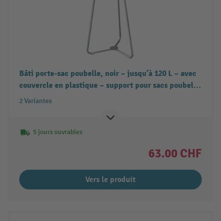
Bâti porte-sac poubelle, noir – jusqu’à 120 L – avec
couvercle en plastique – support pour sacs poubelle
pour sacs bleus, etc. – Bâti à trois pieds en métal –
2 Variantes
porte-sac poubelle avec poignée pratique
5 jours ouvrables
63.00 CHF
Vers le produit