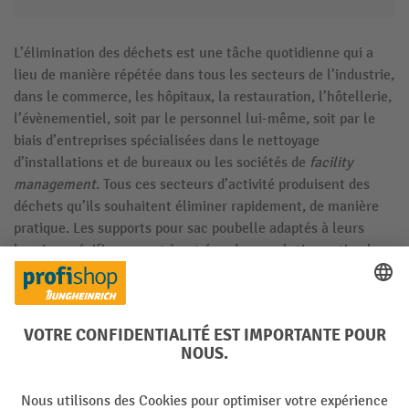
L’élimination des déchets est une tâche quotidienne qui a
lieu de manière répétée dans tous les secteurs de l’industrie,
dans le commerce, les hôpitaux, la restauration, l’hôtellerie,
l’évènementiel, soit par le personnel lui-même, soit par le
biais d’entreprises spécialisées dans le nettoyage
d’installations et de bureaux ou les sociétés de
facility
management
. Tous ces secteurs d’activité produisent des
déchets qu’ils souhaitent éliminer rapidement, de manière
pratique. Les supports pour sac poubelle adaptés à leurs
besoins spécifiques sont à cet égard une solution optimale,
pratique et abordable.
Les matériaux des supports de sac poubelle professionnel
Pour la collecte de déchets dans les bureaux, le vidage des
corbeilles à papier, les excédents de matériaux en atelier ou
sur la chaîne de montage, les restes de repas dans la
restauration et les cantines, les supports sac poubelle sont