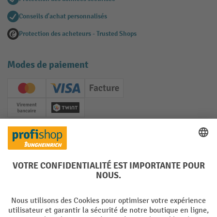
Conseils d'achat personnalisés
Protection des acheteurs - Trusted Shops
Modes de paiement
Creditcard (Master)
Creditcard (Visa)
Facture
Paiement anticipé
Twint
Réseaux sociaux
Facebook
YouTube
LinkedIn
Instagram
Langues
DE
FR