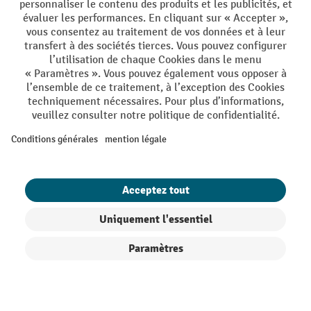
Conditions générales de vente
Mentions Légales
Protection des Données
Politique de cookies
All prices excl. VAT plus
shipping costs
and possible delivery charges,
if not stated otherwise.
¹ La remise est valable jusqu'à épuisement des stocks. La remise ne
s'applique pas aux prix spéciaux. Il n'est pas possible de le combiner
avec d'autres réductions en pourcentage ou bons de réduction. | ² Une
réduction unique est offerte lors de la première inscription à la
newsletter. Le bon, valable 10 jours, peut être utilisé en ligne pour
toute commande d'un montant net minimum de CHF 250. Le
pourcentage de remise varie selon la catégorie de produits, pouvant
atteindre jusqu'à 10 %. Les transpalettes électriques, les gerbeurs
Filtre
Triage
électriques, les chariots élévateurs électriques et l'outillage sont
exclus de cette offre. Cette réduction ne peut pas être cumulée avec
d'autres remises ou bons d'achat.