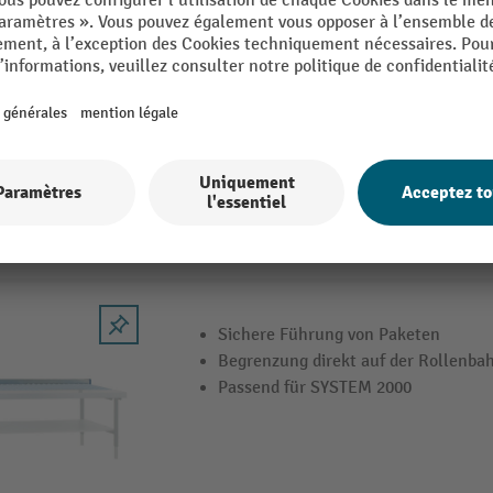
Câble de raccordement pour les Rocholz
FLEX
Convient pour le raccordement d’app
comme câble de rallonge
Câble à 3 conducteurs avec section 
Équipé d’une fiche Schuko et d’une 
Sichere Führung von Paketen
Begrenzung direkt auf der Rollenba
Passend für SYSTEM 2000