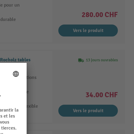
de pour un
280.00 CHF
 durable
Vers le produit
 Rocholz tables
13 jours ouvrables
iable des stations
 d’une douille
34.00 CHF
ionnement flexible
Vers le produit