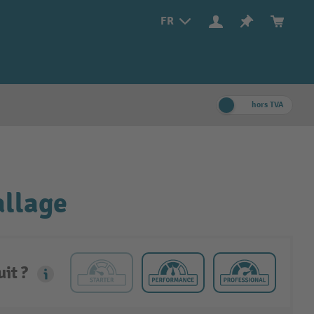
FR
hors TVA
allage
it ?