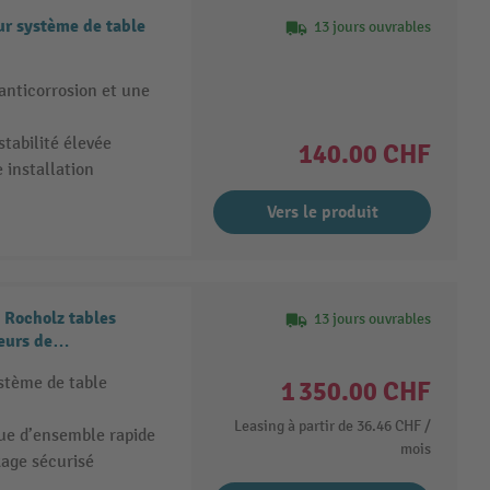
ur système de table
13 jours ouvrables
anticorrosion et une
stabilité élevée
140.00 CHF
 installation
Vers le produit
 Rocholz tables
13 jours ouvrables
eurs de
stème de table
1 350.00 CHF
Leasing à partir de
36.46 CHF
/
ue d’ensemble rapide
mois
kage sécurisé