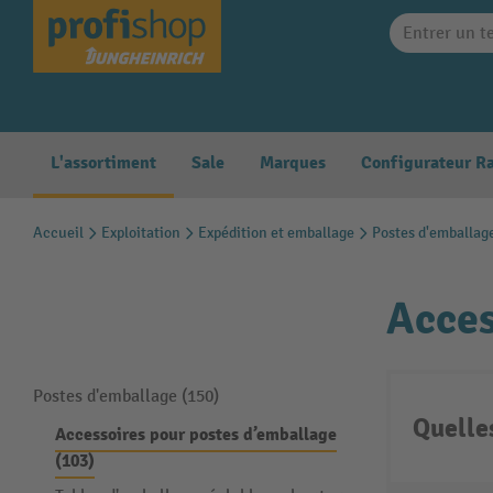
search
Skip to main navigation
L'assortiment
Sale
Marques
Accueil
Exploitation
Expédition et emballage
Postes d'emballag
Acces
Postes d'emballage (150)
Quelle
Accessoires pour postes d’emballage
(103)