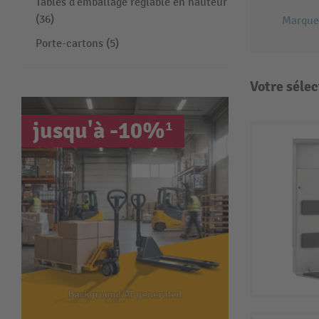
Tables d'emballage réglable en hauteur
(36)
Marque
Porte-cartons (5)
Votre sélec
jusqu'à -10%¹