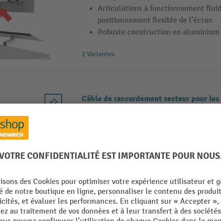
Articulations à fonctionnement flui
positionnement flexible de l’écran
Robuste construction en aluminium
2 Variantes
Câble de raccordement secteur pour les
d’emballage FLEX
Assure une alimentation électrique f
d’emballage.
Équipé d’une fiche coudée Schuko et
GST18/3
Longueur de 3 000 mm pour un posit