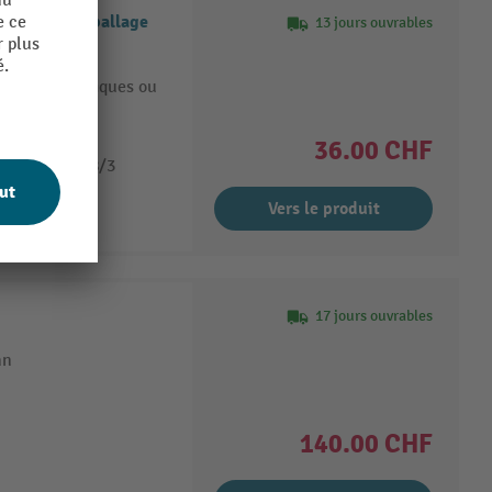
 tables d’emballage
13 jours ouvrables
areils électriques ou
3 x 1,5 mm²
36.00 CHF
douille GST18/3
Vers le produit
17 jours ouvrables
hn
140.00 CHF