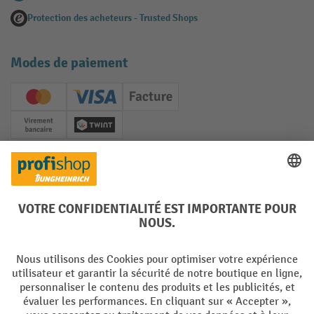
Protection des acheteurs - Trusted Shops
Modes de paiement
Creditcard (Master)
Creditcard (Visa)
Facture
Paiement anticipé
Twint
Réseaux sociaux
Facebook
YouTube
LinkedIn
Instagram
Langues
DE
FR