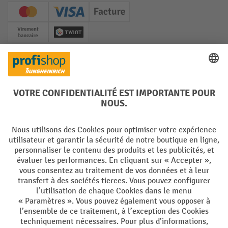
Creditcard (Master)
Creditcard (Visa)
Facture
Paiement anticipé
Twint
Réseaux sociaux
Facebook
YouTube
LinkedIn
Instagram
Langues
DE
FR
Conditions générales de vente
Mentions Légales
Protection des Données
Politique de cookies