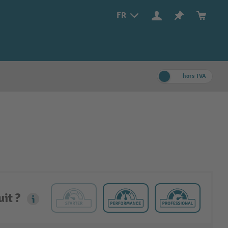
FR
hors TVA
it ?