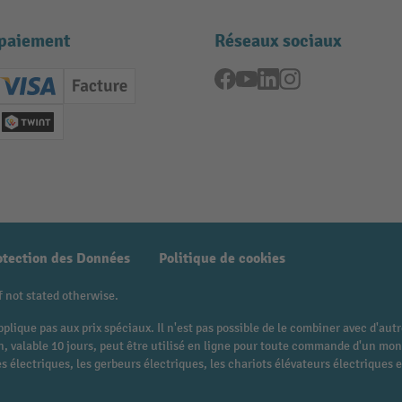
paiement
Réseaux sociaux
Facebook
YouTube
LinkedIn
Instagram
ard (Master)
Creditcard (Visa)
Facture
nt anticipé
Twint
otection des Données
Politique de cookies
f not stated otherwise.
pplique pas aux prix spéciaux. Il n'est pas possible de le combiner avec d'au
 bon, valable 10 jours, peut être utilisé en ligne pour toute commande d'un 
 électriques, les gerbeurs électriques, les chariots élévateurs électriques et