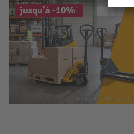
jusqu'à -10%¹