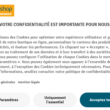
4 Variantes
Tirant à câble polyvalent Dolezych DoLa
Avec sa force utile de 800 kg (pour u
il est idéal pour sécuriser ou soulev
Grâce à sa construction éprouvée, le
polyvalent fonctionne dans toutes le
toutes les directions avec une sécur
Ce qui permet une utilisation univers
câble DoLast
2 Variantes