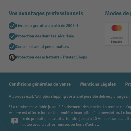
Vos avantages professionnels
Modes de 
Livraison gratuite à partir de 250 CHF
Creditc
Protection des données sécurisée
Paieme
Conseils d'achat personnalisés
Protection des acheteurs - Trusted Shops
Conditions générales de vente
Mentions Légales
Pr
All prices excl. VAT plus
shipping costs
and possible delivery charges, i
¹ La remise est valable jusqu'à épuisement des stocks. La remise ne s'a
unique est offerte lors de la première inscription à la newsletter. Le
catégorie de produits, pouvant atteindre jusqu'à 10 %. Les transpalettes
être cumulée avec d'autres remises ou bons d'achat.