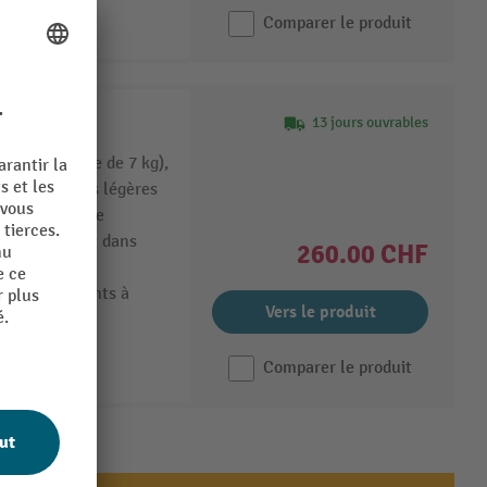
Comparer le produit
st
13 jours ouvrables
n poids propre de 7 kg),
er des charges légères
 tirant à câble
s positions et dans
260.00 CHF
ité constante
elle des tirants à
Vers le produit
Comparer le produit