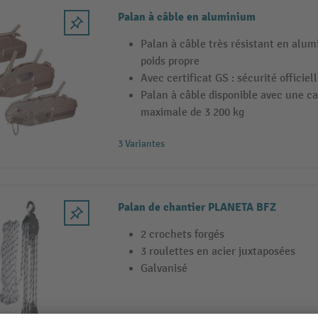
Palan à câble en aluminium
Palan à câble très résistant en alum
poids propre
Avec certificat GS : sécurité officie
Palan à câble disponible avec une c
maximale de 3 200 kg
3 Variantes
Palan de chantier PLANETA BFZ
2 crochets forgés
3 roulettes en acier juxtaposées
Galvanisé