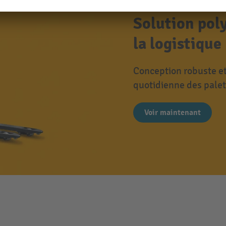
Solution poly
la logistique
Conception robuste et
quotidienne des palet
Voir maintenant