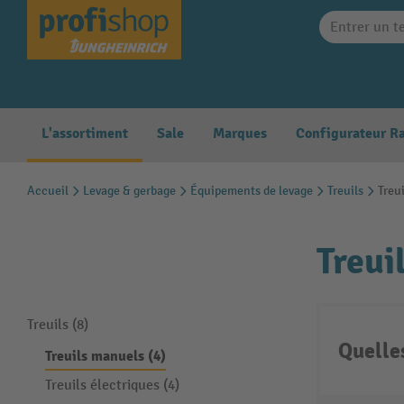
search
Skip to main navigation
L'assortiment
Sale
Marques
Accueil
Levage & gerbage
Équipements de levage
Treuils
Treu
Treui
Treuils (8)
Quelle
Treuils manuels (4)
Treuils électriques (4)