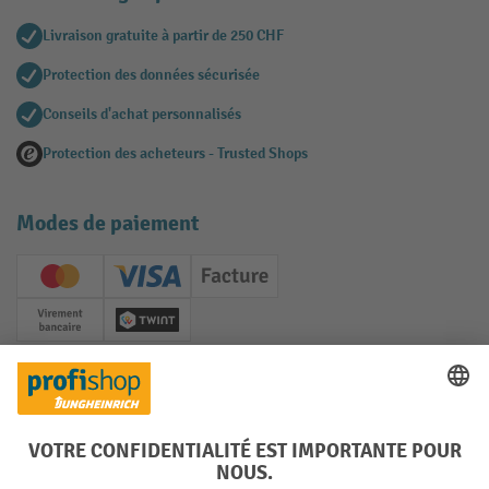
Livraison gratuite à partir de 250 CHF
Protection des données sécurisée
Conseils d'achat personnalisés
Protection des acheteurs - Trusted Shops
Modes de paiement
Creditcard (Master)
Creditcard (Visa)
Facture
Paiement anticipé
Twint
Réseaux sociaux
Facebook
YouTube
LinkedIn
Instagram