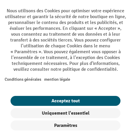
Langues
DE
FR
Conditions générales de vente
Mentions Légales
Protection des Données
Politique de cookies
All prices excl. VAT plus
shipping costs
and possible delivery charges,
if not stated otherwise.
¹ La remise est valable jusqu'à épuisement des stocks. La remise ne
s'applique pas aux prix spéciaux. Il n'est pas possible de le combiner
avec d'autres réductions en pourcentage ou bons de réduction. | ² Une
réduction unique est offerte lors de la première inscription à la
newsletter. Le bon, valable 10 jours, peut être utilisé en ligne pour
toute commande d'un montant net minimum de CHF 250. Le
pourcentage de remise varie selon la catégorie de produits, pouvant
atteindre jusqu'à 10 %. Les transpalettes électriques, les gerbeurs