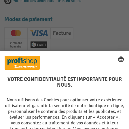
Protection des acheteurs - Trusted Shops
Modes de paiement
Creditcard (Master)
Creditcard (Visa)
Facture
Paiement anticipé
Twint
Réseaux sociaux
Facebook
YouTube
LinkedIn
Instagram
Langues
DE
FR