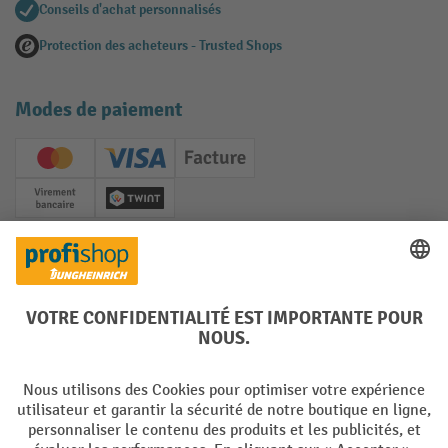
Conseils d'achat personnalisés
Protection des acheteurs - Trusted Shops
Modes de paiement
Creditcard (Master)
Creditcard (Visa)
Facture
Paiement anticipé
Twint
Réseaux sociaux
Facebook
YouTube
LinkedIn
Instagram
Langues
DE
FR