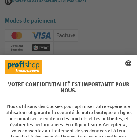
Protection des acheteurs - Trusted Shops
Modes de paiement
Creditcard (Master)
Creditcard (Visa)
Facture
Paiement anticipé
Twint
Réseaux sociaux
Facebook
YouTube
LinkedIn
Instagram
Langues
DE
FR