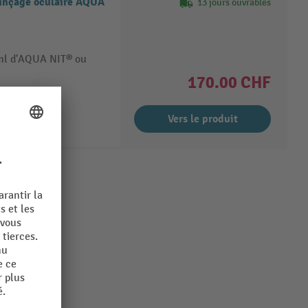
rinçage oculaire AQUA
13 jours ouvrables
 ml d'AQUA NIT® ou
170.00 CHF
Vers le produit