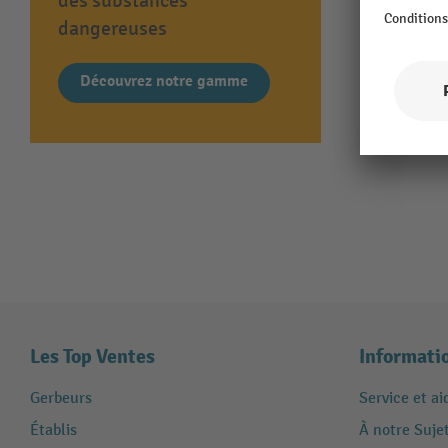
des substances
dangereuses
Découvrez notre gamme
Les Top Ventes
Informati
Gerbeurs
Service et ai
Établis
À notre Suje