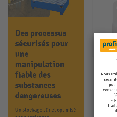
Des processus
sécurisés pour
une
manipulation
fiable des
substances
dangereuses
Un stockage sûr et optimisé