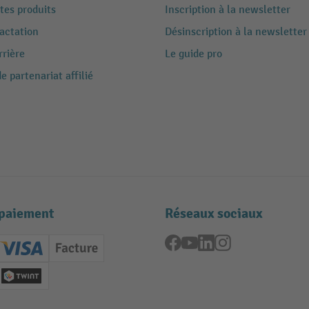
tes produits
Inscription à la newsletter
ractation
Désinscription à la newsletter
rrière
Le guide pro
 partenariat affilié
paiement
Réseaux sociaux
Facebook
YouTube
LinkedIn
Instagram
ard (Master)
Creditcard (Visa)
Facture
nt anticipé
Twint