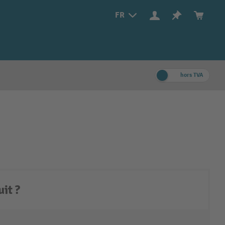
FR
hors TVA
it ?