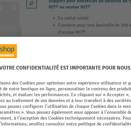
Support pour bouteilles de solution de 
NIT® ou oculav NIT®
En métal solide
Convient pour une bouteille de 250
d'oculav NIT®
Montage simple