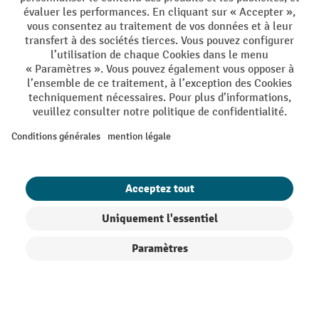
Conditions générales de vente
Mentions Légales
Protection des Données
Politique de cookies
All prices excl. VAT plus
shipping costs
and possible delivery charges,
if not stated otherwise.
¹ La remise est valable jusqu'à épuisement des stocks. La remise ne
s'applique pas aux prix spéciaux. Il n'est pas possible de le combiner
avec d'autres réductions en pourcentage ou bons de réduction. | ² Une
réduction unique est offerte lors de la première inscription à la
newsletter. Le bon, valable 10 jours, peut être utilisé en ligne pour
toute commande d'un montant net minimum de CHF 250. Le
pourcentage de remise varie selon la catégorie de produits, pouvant
atteindre jusqu'à 10 %. Les transpalettes électriques, les gerbeurs
Filtre
Triage
électriques, les chariots élévateurs électriques et l'outillage sont
exclus de cette offre. Cette réduction ne peut pas être cumulée avec
d'autres remises ou bons d'achat.