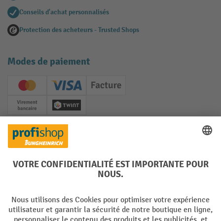
Conseils d'achat personnalisés
Protection des acheteurs - Trusted Shops
Modes de paiement
Creditcard (Master)
Creditcard (Visa)
Facture
Paiement anticipé
Twint
Réseaux sociaux
Facebook
YouTube
LinkedIn
Instagram
Langues
DE
FR