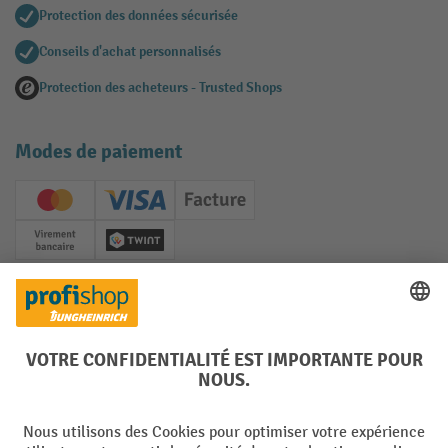
Protection des données sécurisée
Conseils d'achat personnalisés
Protection des acheteurs - Trusted Shops
Modes de paiement
Creditcard (Master)
Creditcard (Visa)
Facture
Paiement anticipé
Twint
Réseaux sociaux
Facebook
YouTube
LinkedIn
Instagram
Langues