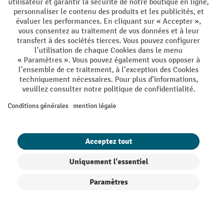
DE
FR
Conditions générales de vente
Mentions Légales
Protection des Données
Politique de cookies
All prices excl. VAT plus
shipping costs
and possible delivery charges,
if not stated otherwise.
¹ La remise est valable jusqu'à épuisement des stocks. La remise ne
s'applique pas aux prix spéciaux. Il n'est pas possible de le combiner
avec d'autres réductions en pourcentage ou bons de réduction. | ² Une
réduction unique est offerte lors de la première inscription à la
newsletter. Le bon, valable 10 jours, peut être utilisé en ligne pour
toute commande d'un montant net minimum de CHF 250. Le
pourcentage de remise varie selon la catégorie de produits, pouvant
atteindre jusqu'à 10 %. Les transpalettes électriques, les gerbeurs
Filtre
Triage
électriques, les chariots élévateurs électriques et l'outillage sont
exclus de cette offre. Cette réduction ne peut pas être cumulée avec