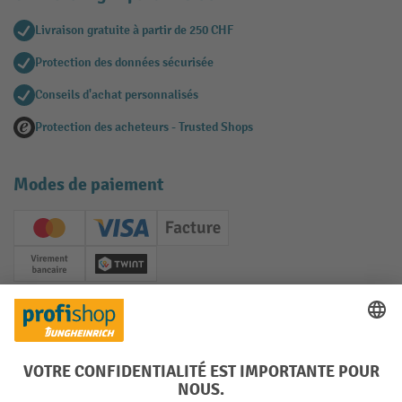
Livraison gratuite à partir de 250 CHF
Protection des données sécurisée
Conseils d'achat personnalisés
Protection des acheteurs - Trusted Shops
Modes de paiement
Creditcard (Master)
Creditcard (Visa)
Facture
Paiement anticipé
Twint
Réseaux sociaux
Facebook
YouTube
LinkedIn
Instagram