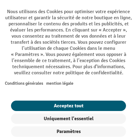
Langues
DE
FR
Conditions générales de vente
Mentions Légales
Protection des Données
Politique de cookies
All prices excl. VAT plus
shipping costs
and possible delivery charges,
if not stated otherwise.
¹ La remise est valable jusqu'à épuisement des stocks. La remise ne
s'applique pas aux prix spéciaux. Il n'est pas possible de le combiner
avec d'autres réductions en pourcentage ou bons de réduction. | ² Une
réduction unique est offerte lors de la première inscription à la
newsletter. Le bon, valable 10 jours, peut être utilisé en ligne pour
toute commande d'un montant net minimum de CHF 250. Le
pourcentage de remise varie selon la catégorie de produits, pouvant
atteindre jusqu'à 10 %. Les transpalettes électriques, les gerbeurs