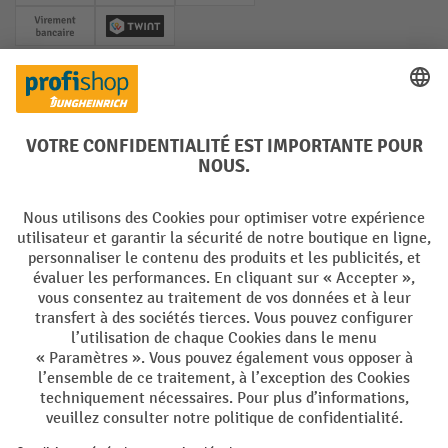
Paiement anticipé
Twint
Réseaux sociaux
Facebook
YouTube
LinkedIn
Instagram
Langues
DE
FR
Conditions générales de vente
Mentions Légales
Protection des Données
Politique de cookies
All prices excl. VAT plus
shipping costs
and possible delivery charges,