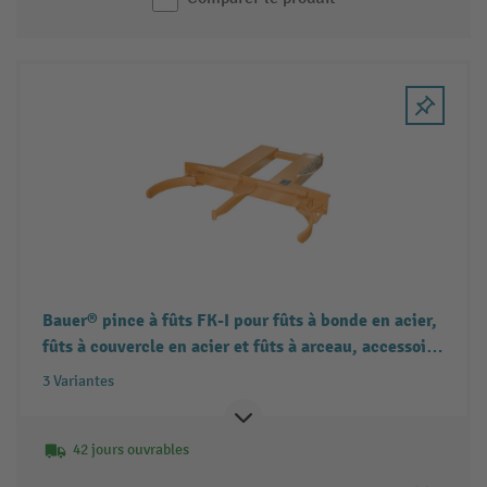
Bauer® pince à fûts FK-I pour fûts à bonde en acier,
fûts à couvercle en acier et fûts à arceau, accessoire
pour chariot élévateur, capacité de charge 500 kg
3 Variantes
42 jours ouvrables