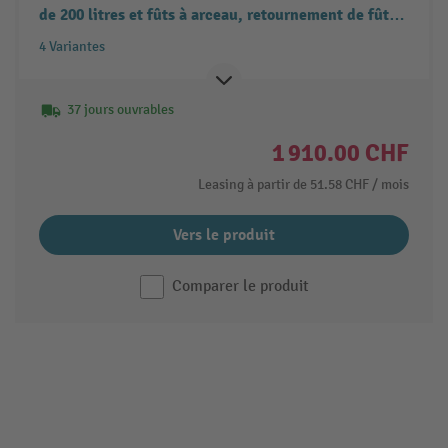
de 200 litres et fûts à arceau, retournement de fûts,
accessoire pour chariot élévateur
4 Variantes
37 jours ouvrables
1 910.00 CHF
Leasing à partir de
51.58 CHF
/ mois
Vers le produit
Comparer le produit