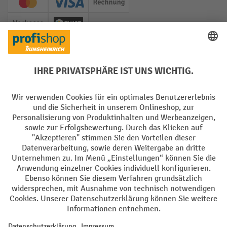
Creditcard (Master)
Creditcard (Visa)
Rechnung
Vorkasse
Twint
Soziale Netzwerke
Facebook
YouTube
LinkedIn
Instagram
Sprachen
DE
FR
AGB
Impressum
Datenschutz
Privacy Settings
Alle Preise exkl. gesetzl. Mehrwertsteuer zzgl.
Versandkosten
und ggf.
Nachnahmegebühren, wenn nicht anders angegeben.