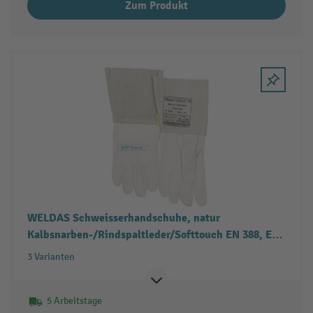
Zum Produkt
WELDAS Schweisserhandschuhe, natur
Kalbsnarben-/Rindspaltleder/Softtouch EN 388, EN
12477, EN 1149-2, 5 Paar
3 Varianten
5 Arbeitstage