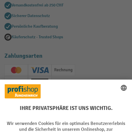
Versandkostenfrei ab 250 CHF
Sicherer Datenschutz
Persönliche Kaufberatung
Käuferschutz - Trusted Shops
Zahlungsarten
Creditcard (Master)
Creditcard (Visa)
Rechnung
Vorkasse
Twint
Soziale Netzwerke
Facebook
YouTube
LinkedIn
Instagram