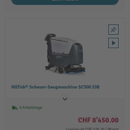
Nilfisk® Scheuer-Saugmaschine SC500 53B
8 Arbeitstage
CHF 8’450.00
Leasing ab
CHF 178.30
/ Monat