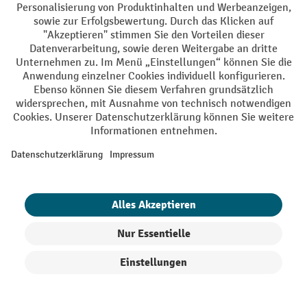
Sprachen
DE
FR
AGB
Impressum
Datenschutz
Privacy Settings
Alle Preise exkl. gesetzl. Mehrwertsteuer zzgl.
Versandkosten
und ggf.
Nachnahmegebühren, wenn nicht anders angegeben.
¹ Der Rabatt gilt so lange der Vorrat reicht. Der Rabatt gilt nicht auf
Sonderpreise. Eine Kombination mit anderen prozentualen Rabatten
oder Gutscheinen ist nicht möglich. | ² Der Rabatt wird einmalig bei
Erstregistrierung für den Newsletter gewährt. Der Gutschein ist 10
Tage gültig und kann ab einem Netto-Bestellwert von 250.- CHF online
eingelöst werden. Die Höhe des Rabatts variiert je nach
Produktkategorie und beträgt bis zu 10 % (10 % auf Lager, Umwelt,
Arbeitsschutz | 5% auf Werkstatt, Betrieb, Transport, Stapeln und
Heben | 7% auf Büro). Ausgenommen sind Elektro-Hubwagen,
Filter
Sortierung
Elektro-Hochhubwagen, Elektro-Stapler sowie Gebrauchtgeräte.
Ausschluss von Werkzeug. Gilt nicht auf Sonderpreise. Kombination