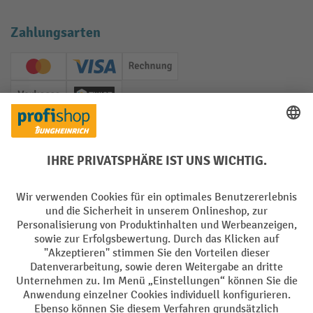
Zahlungsarten
Creditcard (Master)
Creditcard (Visa)
Rechnung
Vorkasse
Twint
Soziale Netzwerke
Facebook
YouTube
LinkedIn
Instagram
Sprachen
DE
FR