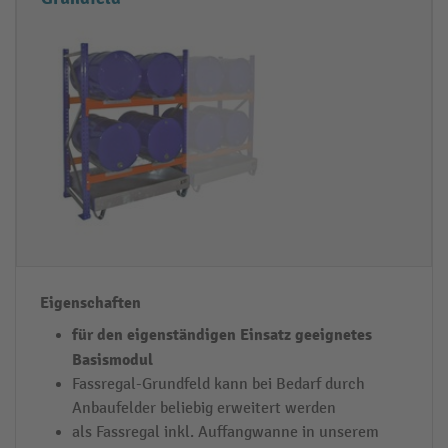
a
i
s
g
s
e
r
n
e
s
g
c
a
h
l
a
-
f
F
t
e
e
l
n
für den eigenständigen Einsatz geeignetes
d
Basismodul
t
Fassregal-Grundfeld kann bei Bedarf durch
y
Anbaufelder beliebig erweitert werden
p
als Fassregal inkl. Auffangwanne in unserem