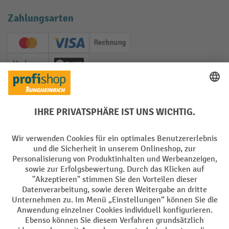
Zahlungsarten
Creditcard (Master)
Creditcard (Visa)
Rechnung
Vorkasse
Twint
Soziale Netzwerke
Facebook
YouTube
LinkedIn
Instagram
Sprachen
DE
FR
AGB
Impressum
Datenschutz
Privacy Settings