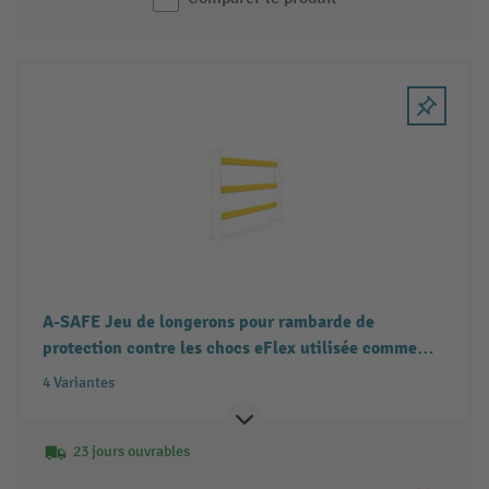
A-SAFE Jeu de longerons pour rambarde de
protection contre les chocs eFlex utilisée comme
séparation de voies piétonnes en MEMAPLEX®, pour
4 Variantes
l’intérieur et l’extérieur, Hxl, 3 x 500 - 2 000 mm de
longueur
23 jours ouvrables