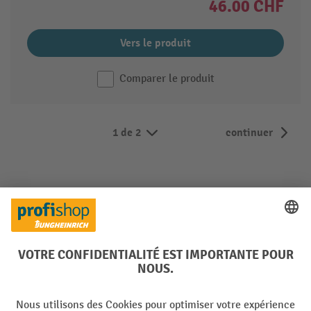
46.00 CHF
Vers le produit
Comparer le produit
1 de 2
continuer
Rambardes de sécurité : éviter et
amortir les chocs