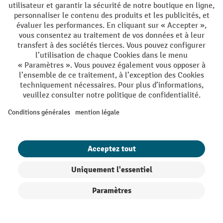
Les rambardes de sécurité sont un indispensable du secteur
industriel. En effet, fixées à des emplacements stratégiques,
elles assurent la protection des travailleurs et aussi du
matériel. Pour renforcer la sûreté dans vos locaux, un
élément élastique peut être ajouté au bas de la barrière. Il
absorbera les chocs en cas de collision et réduira ainsi les
dangers.
Rambardes de sécurité : un incontournable
de l’industrie
Sur votre espace de travail, de nombreux véhiculent
transpalettes
circulent, comme des chariots élévateurs, des
électriques
ou même des poids lourds. Les salariés ayant un
des accidents
rythme de travail soutenu, cela peut mener à
Filtre
Triage
qui auraient pu être évités
. Une collision peut entraîner des