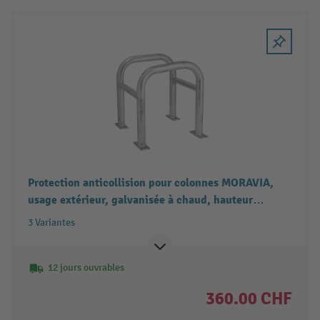
Protection anticollision pour colonnes MORAVIA,
usage extérieur, galvanisée à chaud, hauteur
600 mm, pour dimensions de colonnes (l x P) jusqu'à
3 Variantes
600 x 600 mm
12 jours ouvrables
360.00 CHF