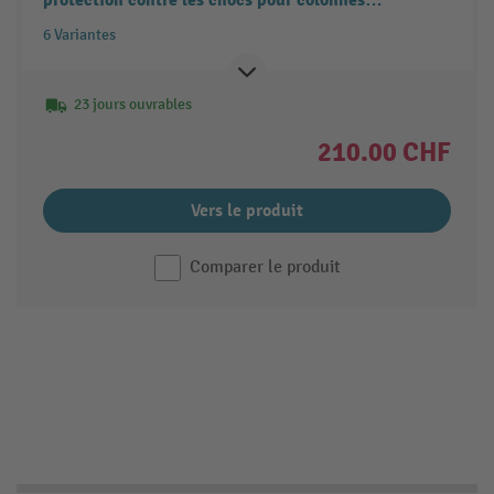
protection contre les chocs pour colonnes
FlexiShield, différentes couleurs, largeur 100-
6 Variantes
300 mm
23 jours ouvrables
210.00 CHF
Vers le produit
Comparer le produit