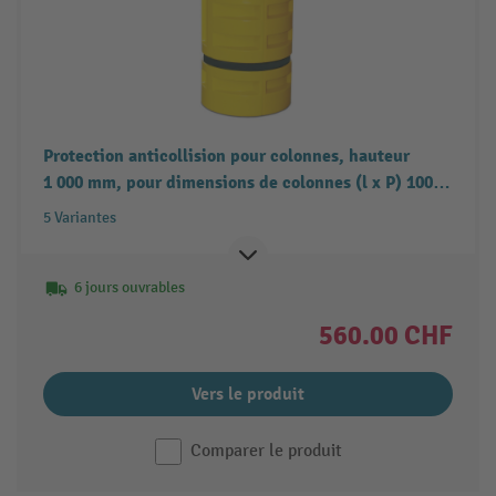
Protection anticollision pour colonnes, hauteur
1 000 mm, pour dimensions de colonnes (l x P) 100-
300 x 100-300 mm
5 Variantes
6 jours ouvrables
560.00 CHF
Vers le produit
Comparer le produit