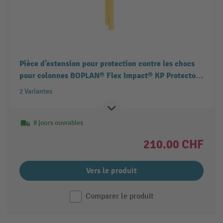
Pièce d’extension pour protection contre les chocs
pour colonnes BOPLAN® Flex Impact® KP Protector
pour dimensions de colonne (lxP) 100-600 x 100-
2 Variantes
600 mm
8 jours ouvrables
210.00 CHF
Vers le produit
Comparer le produit