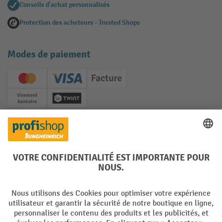
Conseils d'achat personnalisés
Protection des acheteurs - Trusted Shops
Modes de paiement
Creditcard (Master)
Creditcard (Visa)
Facture
Paiement anticipé
Twint
Réseaux sociaux
Facebook
YouTube
LinkedIn
Instagram
Langues
DE
FR