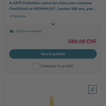
A-SAFE Protection contre les chocs pour colonnes
FlexiShield en MEMAPLEX®, hauteur 600 mm, pour
dimensions de colonnes lxP 100-600 x 100-600 mm
11 Variantes
23 jours ouvrables
580.00 CHF
Vers le produit
Comparer le produit