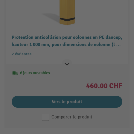
Protection anticollision pour colonnes en PE dancop,
hauteur 1 000 mm, pour dimensions de colonne (l x
P) 100-150 x 100-150 mm
2 Variantes
6 jours ouvrables
460.00 CHF
Vers le produit
Comparer le produit