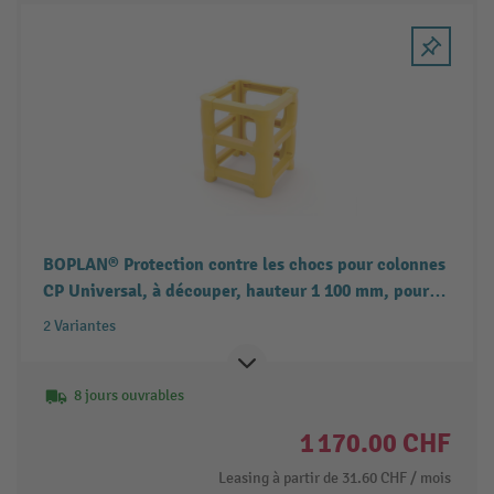
BOPLAN® Protection contre les chocs pour colonnes
CP Universal, à découper, hauteur 1 100 mm, pour
dimensions de colonnes (lxP) 700-1 000 x 700-
2 Variantes
1 000 mm
8 jours ouvrables
1 170.00 CHF
Leasing à partir de
31.60 CHF
/ mois