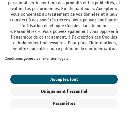
DE
FR
Conditions générales de vente
Mentions Légales
Protection des Données
Politique de cookies
All prices excl. VAT plus
shipping costs
and possible delivery charges,
if not stated otherwise.
¹ La remise est valable jusqu'à épuisement des stocks. La remise ne
s'applique pas aux prix spéciaux. Il n'est pas possible de le combiner
avec d'autres réductions en pourcentage ou bons de réduction. | ² Une
réduction unique est offerte lors de la première inscription à la
newsletter. Le bon, valable 10 jours, peut être utilisé en ligne pour
toute commande d'un montant net minimum de CHF 250. Le
pourcentage de remise varie selon la catégorie de produits, pouvant
atteindre jusqu'à 10 %. Les transpalettes électriques, les gerbeurs
Filtre
Triage
électriques, les chariots élévateurs électriques et l'outillage sont
exclus de cette offre. Cette réduction ne peut pas être cumulée avec
d'autres remises ou bons d'achat.