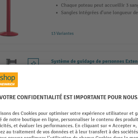
Chaque poteau peut accueillir 3 san
Sangles intégrées d’une longueur de
13 Variantes
Système de guidage de personnes Exten
Système de guidage de personnes en
supérieure
Avec rainures longitudinales pour 3
Sangles intégrées d’une longueur de
13 Variantes