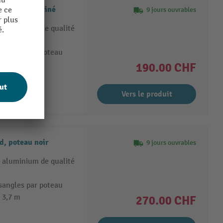
d, poteau satiné
9 jours ouvrables
 aluminium de qualité
 sangles par poteau
 3,7 m
190.00 CHF
Vers le produit
d, poteau noir
9 jours ouvrables
 aluminium de qualité
 sangles par poteau
 3,7 m
270.00 CHF