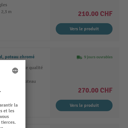
gles
 2,3 m
210.00 CHF
Vers le produit
d, poteau chromé
9 jours ouvrables
 aluminium de qualité
 sangles par poteau
 3,7 m
270.00 CHF
Vers le produit