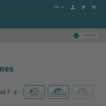
FR
hors TVA
nnes
it ?