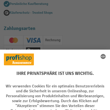
Persönliche Kaufberatung
Käuferschutz - Trusted Shops
Zahlungsarten
Creditcard (Master)
Creditcard (Visa)
Rechnung
Vorkasse
Twint
Soziale Netzwerke
Facebook
YouTube
LinkedIn
Instagram
Sprachen
DE
FR