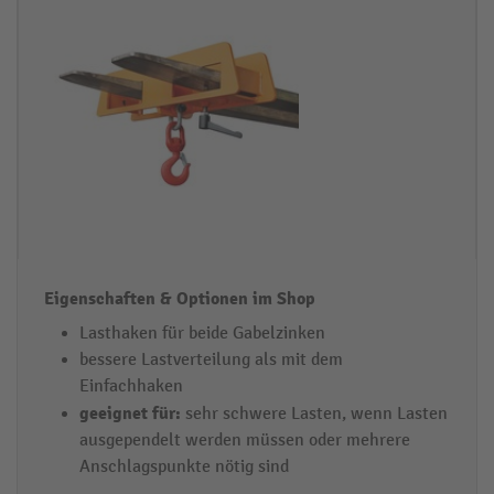
m
S
h
o
p
Lasthaken für beide Gabelzinken
bessere Lastverteilung als mit dem
Einfachhaken
geeignet für:
sehr schwere Lasten, wenn Lasten
ausgependelt werden müssen oder mehrere
Anschlagspunkte nötig sind