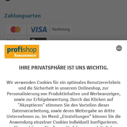
Zahlungsarten
Creditcard (Master)
Creditcard (Visa)
Rechnung
Vorkasse
Twint
Soziale Netzwerke
Facebook
YouTube
LinkedIn
Instagram
Sprachen
DE
FR