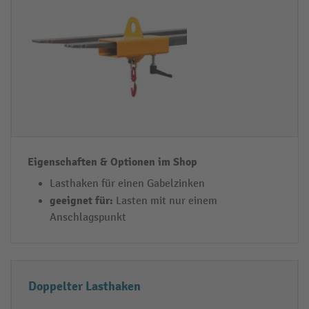
t
n
h
s
a
c
k
h
e
af
n
t
-
e
T
n
y
&
p
O
Lasthaken für einen Gabelzinken
p
geeignet für:
Lasten mit nur einem
ti
Anschlagspunkt
o
n
e
Doppelter Lasthaken
n
i