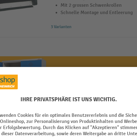
Mit 2 grossen Schwenkrollen
Schnelle Montage und Entleerung
3 Varianten
Sichere Ablä
Schutz im Um
Effiziente Gefahrstof
Betriebsabläufe siche
Zum Sortiment