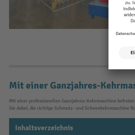
Mit einer Ganzjahres-Kehrmas
Mit einer professionellen Ganzjahres-Kehrmaschine befreien
Sie dabei, die richtige Schmutz- und Schneekehrmaschine für
Inhaltsverzeichnis