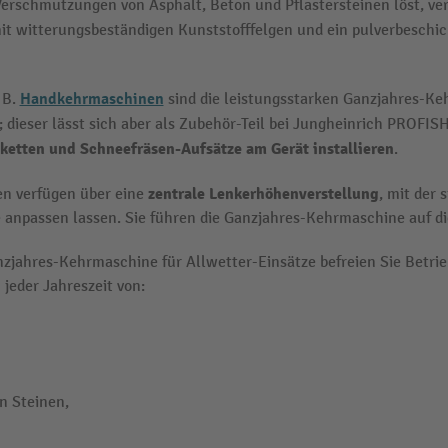
 Verschmutzungen von Asphalt, Beton und Pflastersteinen löst, v
 mit witterungsbeständigen Kunststofffelgen und ein pulverbesch
Handkehrmaschinen
 B.
sind die leistungsstarken Ganzjahres-K
; dieser lässt sich aber als Zubehör-Teil bei Jungheinrich PROFI
ketten und Schneefräsen-Aufsätze am Gerät installieren
.
zentrale Lenkerhöhenverstellung
n verfügen über eine
, mit der 
 anpassen lassen. Sie führen die Ganzjahres-Kehrmaschine auf di
nzjahres-Kehrmaschine für Allwetter-Einsätze befreien Sie Betrieb
jeder Jahreszeit von:
n Steinen,