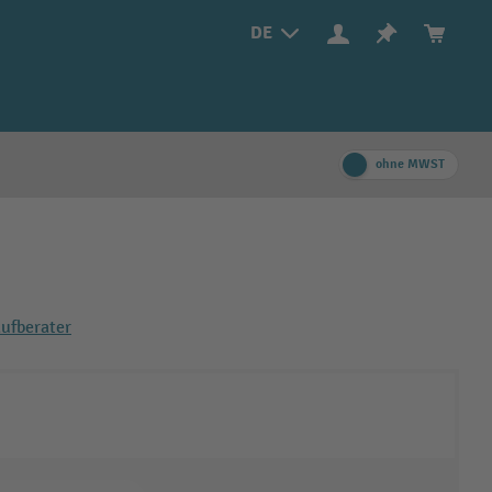
DE
ohne MWST
ufberater