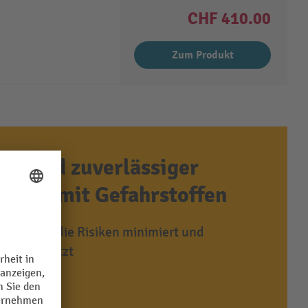
CHF 410.00
Zum Produkt
ufe und zuverlässiger
gang mit Gefahrstoffen
flagerung die Risiken minimiert und
r unterstützt