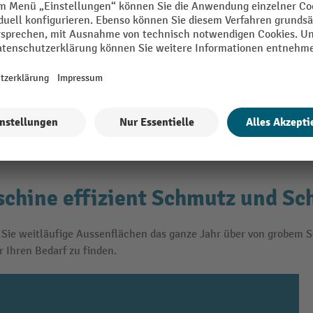
chine effizient Schmutz und Sc
 Sie weitläufige Aussenflächen das ganze Jahr über von grobem 
 Ihren Bedarf zu finden.