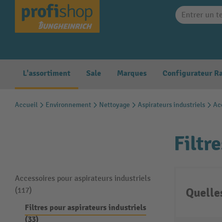
search
Skip to main navigation
L'assortiment
Sale
Marques
Accueil
Environnement
Nettoyage
Aspirateurs industriels
Acc
Filtr
Accessoires pour aspirateurs industriels
Quelle
(117)
Filtres pour aspirateurs industriels
(33)