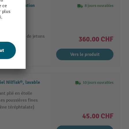
de programmation
8 jours ouvrables
k® SB
de monnaie et de jetons
360.00 CHF
Vers le produit
iel Nilfisk®, lavable
10 jours ouvrables
nt plié en étoile
les poussières fines
lène téréphtalate)
45.00 CHF