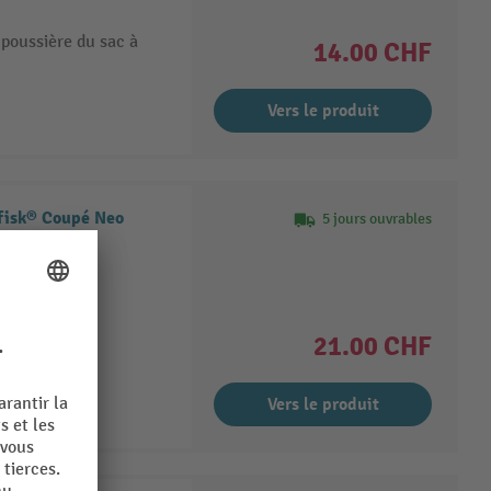
poussière du sac à
14.00 CHF
Vers le produit
lfisk® Coupé Neo
5 jours ouvrables
21.00 CHF
Vers le produit