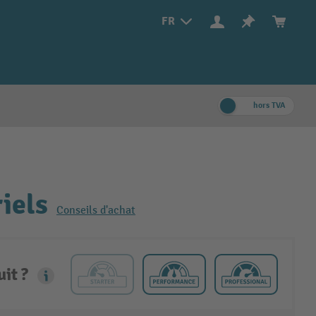
FR
hors TVA
iels
Conseils d'achat
it ?