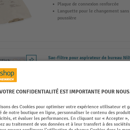
Plaque de connexion renforcée
Languette pour le changement sans 
poussière
Sac-filtre pour aspirateur de bureau Ni
Energy
Sac filtrant en non-tissé
Avec attache
5 pces/UV