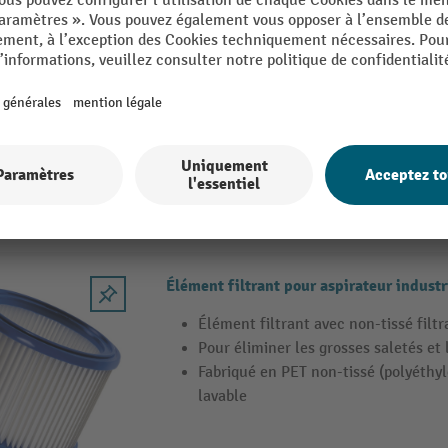
Monnayeur électronique avec fonction 
pour borne d'aspiration Nilfisk® SB
Adapté à la borne d'aspiration Nilfis
Facile à programmer
Convient à tous les types de pièces 
Élément filtrant pour aspirateur industr
Élément filtrant avec non-tissé filtra
Pour éliminer les grosses saletés et 
Fabriqué en PET non-tissé (polyéthy
lavable