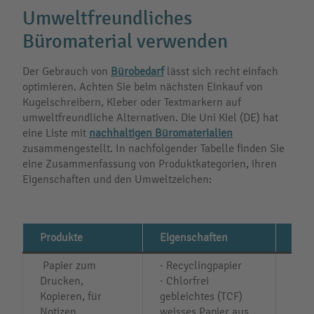
Umweltfreundliches
Büromaterial verwenden
Der Gebrauch von
Bürobedarf
lässt sich recht einfach
optimieren. Achten Sie beim nächsten Einkauf von
Kugelschreibern, Kleber oder Textmarkern auf
umweltfreundliche Alternativen. Die Uni Kiel (DE) hat
eine Liste mit
nachhaltigen Büromaterialien
zusammengestellt. In nachfolgender Tabelle finden Sie
eine Zusammenfassung von Produktkategorien, ihren
Eigenschaften und den Umweltzeichen:
Produkte
Eigenschaften
Umw
Papier zum
· Recyclingpapier
· Bl
Drucken,
· Chlorfrei
RAL
Kopieren, für
gebleichtes (TCF)
· EU
Notizen
weisses Papier aus
Umw