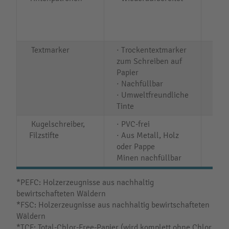
RAL-
wied
Ton
Textmarker
· Trockentextmarker
zum Schreiben auf
Papier
· Nachfüllbar
· Umweltfreundliche
Tinte
Kugelschreiber,
· PVC-frei
Filzstifte
· Aus Metall, Holz
oder Pappe
Minen nachfüllbar
*PEFC: Holzerzeugnisse aus nachhaltig
bewirtschafteten Wäldern
*FSC: Holzerzeugnisse aus nachhaltig bewirtschafteten
Wäldern
*TCF: Total-Chlor-Free-Papier (wird komplett ohne Chlor