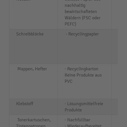
nachhaltig
· P
bewirtschafteten
· FS
Wäldern (FSC oder
· TC
PEFC)
Schreibblöcke
· Recyclingpapier
· Bl
RAL
· PE
· FS
· TC
Mappen, Hefter
· Recyclingkarton
· Bl
Keine Produkte aus
RAL
PVC
· PE
· FS
· TC
Klebstoff
· Lösungsmittelfreie
Produkte
Tonerkartuschen,
· Nachfüllbar
Tintenpatronen
· Wiederaufbereitet
· Bl